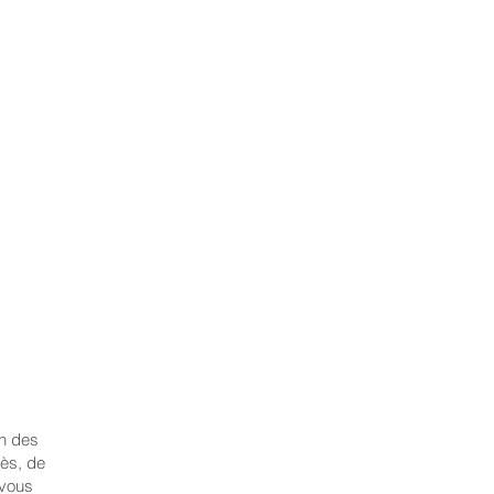
on des
cès, de
 vous