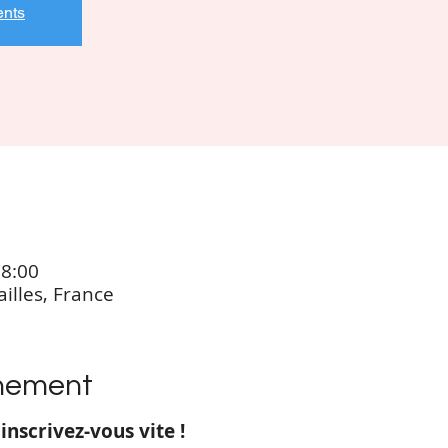
ents
18:00
ailles, France
énement
inscrivez-vous vite !