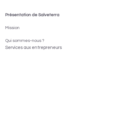
Présentation de Salveterra
Mission
Qui sommes-nous ?
Services aux entrepreneurs
Méthode ARPEJE
Résultats obtenus
Services pour les entrepreneurs
S'informer sur la création
Créer son entreprise
Développer son entreprise
Devenir franchisé