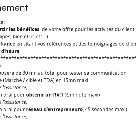
énement
s :
rtir les bénéfices
  de votre offre pour les activités du client 
es, bien être, etc ..)
fiance
 en citant vos références et des témoignages de client
 d’heure
**************************************************
:
osera de 30 mn au total pour tester sa communication
re (Marché / cible et TDA) en 15mn maxi
l’assistance)
h oral pour 
obtenir un RV
(1 ½ minute maxi)
l’assistance)
h oral pour 
réseau d’entrepreneurs
( 45 secondes maxi)
l’assistance)