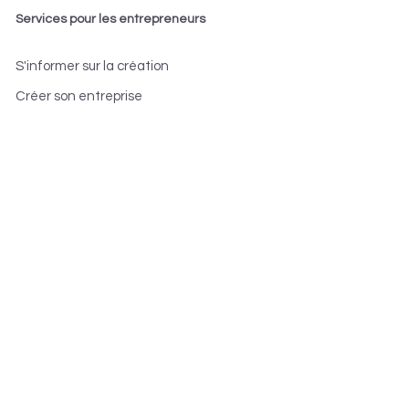
Services pour les entrepreneurs
S'informer sur la création
Créer son entreprise
Développer son entreprise
Devenir franchisé
Les accompagnateurs
--> Inscription aux ateliers
Partenaires & contact
Collectivités territoriales
Financement projet
Organismes et associations