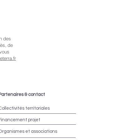
on des
cès, de
 vous
terra.fr
Partenaires & contact
Collectivités territoriales
Financement projet
Organismes et associations