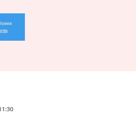
closes
ents
11:30