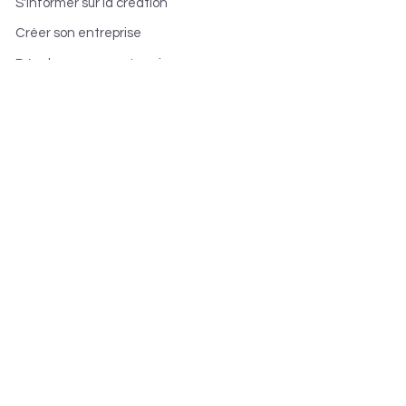
S'informer sur la création
Créer son entreprise
Développer son entreprise
Devenir franchisé
Les accompagnateurs
--> Inscription aux ateliers
Partenaires & contact
Collectivités territoriales
Financement projet
Organismes et associations
Contactez-nous
Questions fréquentes