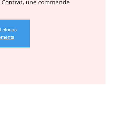
un Contrat, une commande
t closes
nements