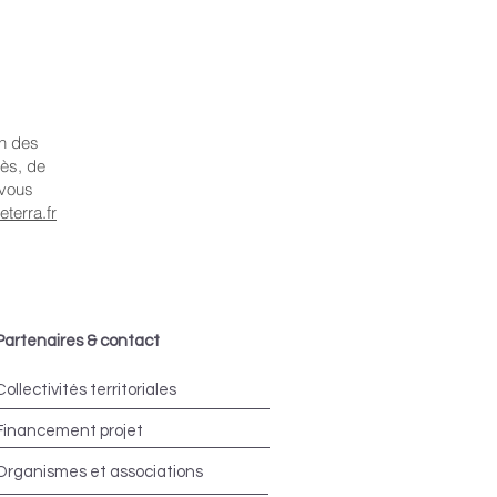
on des
cès, de
 vous
terra.fr
Partenaires & contact
Collectivités territoriales
Financement projet
Organismes et associations