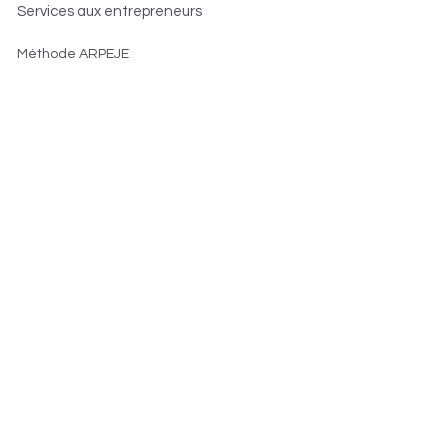
Services aux entrepreneurs
Méthode ARPEJE
Résultats obtenus
Services pour les entrepreneurs
S'informer sur la création
Créer son entreprise
Développer son entreprise
Devenir franchisé
Les accompagnateurs
--> Inscription aux ateliers
Partenaires & contact