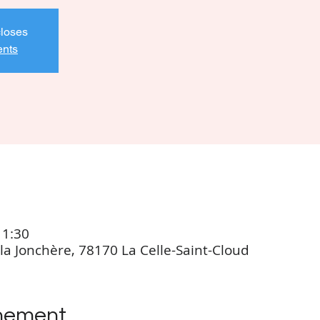
closes
ents
11:30
la Jonchère, 78170 La Celle-Saint-Cloud
énement