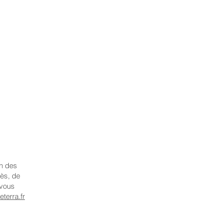
on des
cès, de
 vous
terra.fr