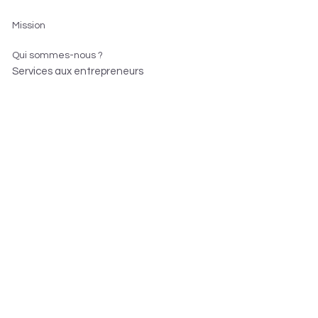
Mission
Qui sommes-nous ?
Services aux entrepreneurs
Méthode ARPEJE
Résultats obtenus
Services pour les entrepreneurs
S'informer sur la création
Créer son entreprise
Développer son entreprise
Devenir franchisé
Les accompagnateurs